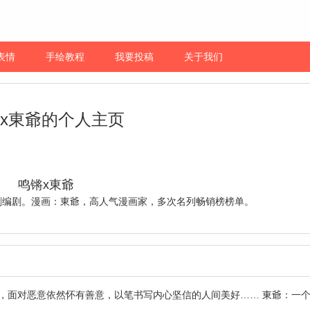
表情
手绘教程
我要投稿
关于我们
x東爺的个人主页
鸣锵x東爺
剧编剧。漫画：東爺，高人气漫画家，多次名列畅销榜榜单。
，面对恶意依然怀有善意，以笔书写内心坚信的人间美好…… 東爺：一