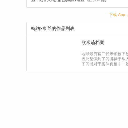
下载 Ap
鸣锵x東爺的作品列表
欧米茄档案
地球最穷官二代宋钡被下
因此见识到了闪博异于常
了闪博对于案件真相非一
小警察