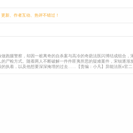
p，更新、作者互动、热评不错过！
放做跑腿警察，却因一桩离奇的自杀案与高冷的奇葩法医闪博结成组合，
人的尸检方式。随着两人不断破解一件件匪夷所思的疑难案件，宋钡逐渐
般的执着，以及他想要深深掩埋的过去……【责编：小凡】异能法医x官二