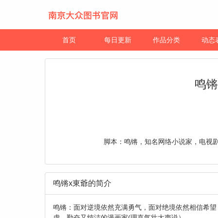
首页
每日更新
作品分类
动态
鸣锵
脚本：鸣锵，知名网络小说家，电视
鸣锵x東爺的简介
鸣锵：面对逆境依然充满勇气，面对绝境依然相信希望
虚，勤奋又纯洁的漫画家(理直气壮大声说）