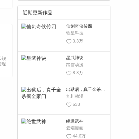
近期更新作品
仙剑奇侠传四
软星科技
3.3万
星武神诀
宋钡
发现
踏雪动漫
代
8.3万
出狱后，真千金杀疯
全豪门
九川动漫
533
绝世武神
云端漫画
44.6万