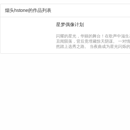
烟头hstone的作品列表
星梦偶像计划
闪耀的星光，华丽的舞台！在歌声中滋生
丑闻陨落，背后竟埋藏惊天阴谋。 一对
然踏上选秀之路。 当夜曲成为星光闪烁
踏上星途。