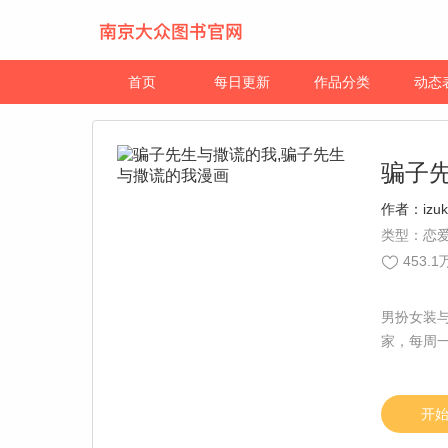
首页
每日更新
作品分类
动态
骗子
作者：
izuk
类型：恋爱
453.1
男扮女装
家，每周
开