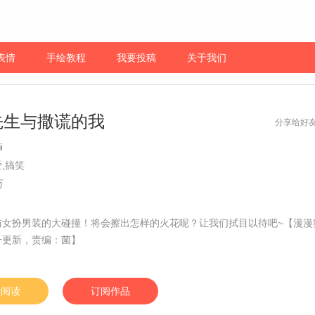
表情
手绘教程
我要投稿
关于我们
先生与撒谎的我
分享给好
i
,搞笑
万
与女扮男装的大碰撞！将会擦出怎样的火花呢？让我们拭目以待吧~【漫漫
一更新，责编：菌】
始阅读
订阅作品