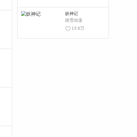
妖神记
踏雪动漫
13.6万