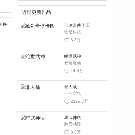
近期更新作品
正序
仙剑奇侠传四
软星科技
3.3万
绝世武神
云端漫画
44.6万
非人哉
一汪空气
2325.5万
星武神诀
踏雪动漫
8.3万