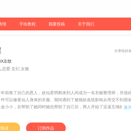
表情
手绘教程
我要投稿
关于我们
屋
分享给好
穆X左纹
,恋爱,玄幻,女频
千年前救了自己的恩人，妖仙君明鹤来到人间成为一名衣橱整理师，并借
一件可以修复仙人身体的衣服。期间遇到了被猫妖血统影响从而交不到朋
生金小小，在帮助了她同时她也帮助了自己后，两人开始了逗逼互锤的奇
展
责编：蓝蓝】
始阅读
订阅作品