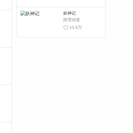
妖神记
踏雪动漫
13.6万