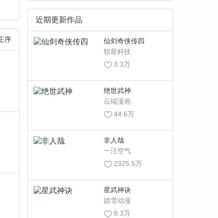
近期更新作品
正序
仙剑奇侠传四
软星科技
3.3万
绝世武神
云端漫画
44.6万
非人哉
一汪空气
2325.5万
星武神诀
踏雪动漫
8.3万