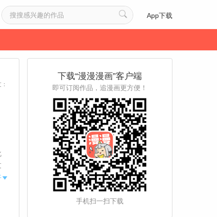
App下载
下载“漫漫漫画”客户端
友：
即可订阅作品，追漫画更方便！
此
友
妙
开
手机扫一扫下载