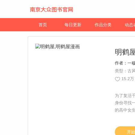
首页
每日更新
作品分类
动态
明鹤
作者：
一
类型：古风
15.2万
为了复活
身份寻找
的高中女
生活。【
开