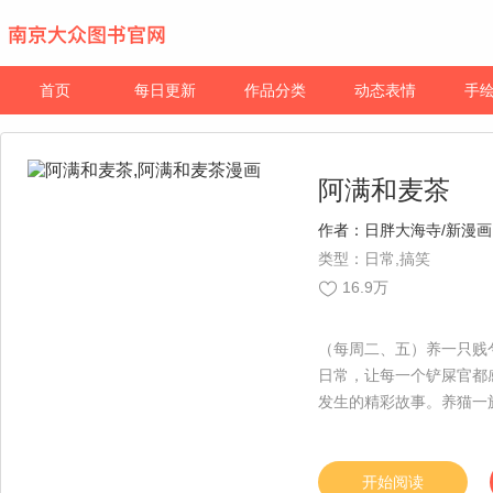
首页
每日更新
作品分类
动态表情
手
阿满和麦茶
作者：
日胖大海寺/新漫画
类型：日常,搞笑
16.9万
（每周二、五）养一只贱
日常，让每一个铲屎官都
发生的精彩故事。养猫一
人类，你做好准备感受云
开始阅读