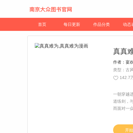
首页
每日更新
作品分类
动态
真真
作者：
宴
类型：古风
142.7
一朝穿越
道练剑，
而面对一
存吭哧吭
编：慕容
开