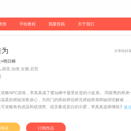
表情
手绘教程
我要投稿
关于我们
难为
分享给好
欢×明日桐
,搞笑,仙侠,女频,后宫
万
进攻略NPC游戏，李真真成了鹭仙峰中最受欢迎的小徒弟。 同桀骜的师弟
与温柔的师姐深夜谈心，为同门的师叔师伯师兄师姐师弟师妹排忧解难…
众可攻略角色或温和或强势、或含蓄或直白的示爱，李真真选择继续为了
展
哧刷好感。 但万万没有想到，好感度刷过头的后果竟然这么严重……！【
戳】
始阅读
订阅作品