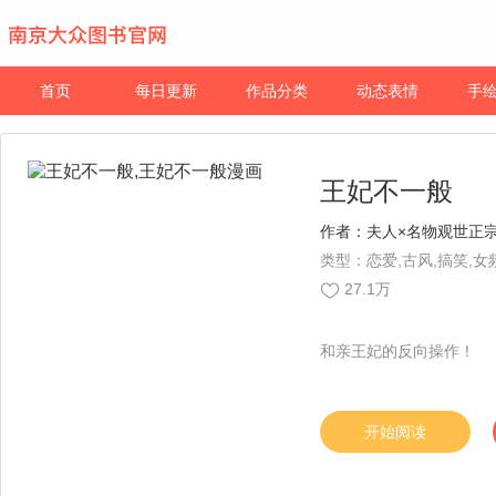
首页
每日更新
作品分类
动态表情
手
王妃不一般
作者：
夫人×名物观世正
类型：恋爱,古风,搞笑,女
27.1万
和亲王妃的反向操作！
开始阅读