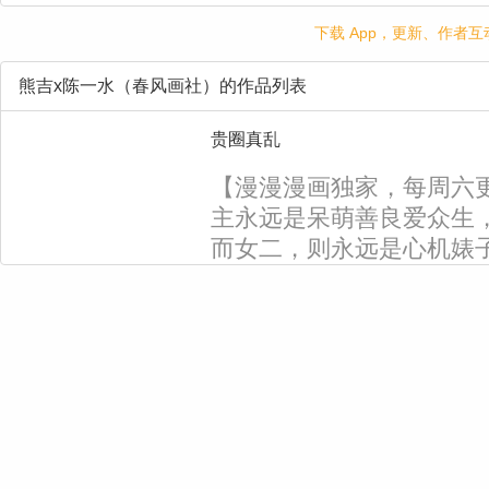
下载 App，更新、作者
熊吉x陈一水（春风画社）的作品列表
贵圈真乱
【漫漫漫画独家，每周六
主永远是呆萌善良爱众生
而女二，则永远是心机婊
唾骂的“心机白富美”其实
裁”竟是个隐藏游戏宅？！
号”变成欢喜冤家，想想是
情“恶毒女配专业户”女主