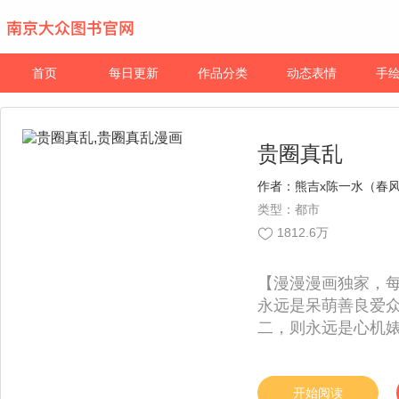
首页
每日更新
作品分类
动态表情
手
贵圈真乱
作者：
熊吉x陈一水（春
类型：都市
1812.6万
【漫漫漫画独家，
永远是呆萌善良爱
二，则永远是心机
的“心机白富美”其
隐藏游戏宅？！戏里
冤家，想想是不是有
开始阅读