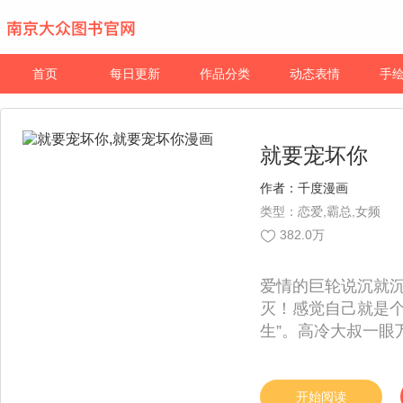
首页
每日更新
作品分类
动态表情
手
就要宠坏你
作者：
千度漫画
类型：恋爱,霸总,女频
382.0万
爱情的巨轮说沉就
灭！感觉自己就是个
生”。高冷大叔一眼
婚体验一下人生吧！
本以为日子就这么
老公的各种秘密…
开始阅读