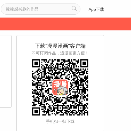
App下载
下载“漫漫漫画”客户端
即可订阅作品，追漫画更方便！
手机扫一扫下载