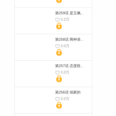
第259话 是玉佩...
3.2万
第258话 两种浪...
3.0万
第257话 态度怪...
3.0万
第256话 咱家的
3.0万