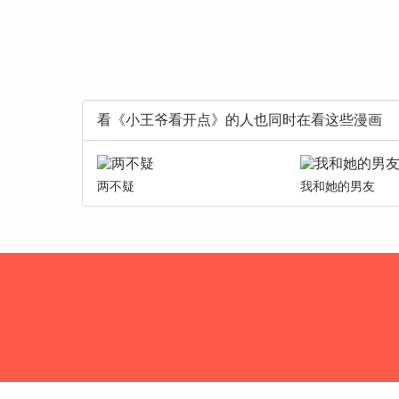
看《小王爷看开点》的人也同时在看这些漫画
两不疑
我和她的男友