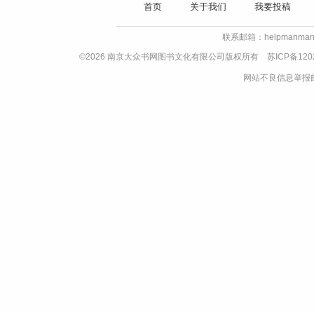
首页
关于我们
我要投稿
联系邮箱：helpmanman
©2026 南京大众书网图书文化有限公司版权所有
苏ICP备120
网站不良信息举报邮箱：