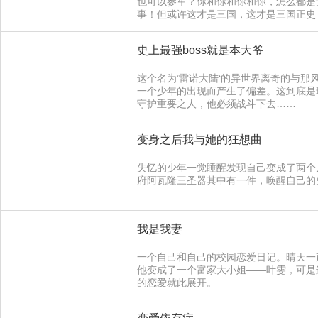
也可以参军？你和你和你和你，怎么都是
事！但或许这才是三国，这才是三国正史
史上最强boss就是本大爷
这个名为’雷诺大陆‘的异世界离奇的与
一个少年的出现而产生了偏差。这到底是
守护重要之人，他必须战斗下去……
变身之后我与她的狂想曲
失忆的少年一觉睡醒发现自己变成了两个
府阿瓦隆三圣器其中有一件，唤醒自己的
我是我妻
一个自己和自己的校园恋爱日记。晴天一
他变成了一个富家大小姐——叶雯，可是
的恋爱就此展开。