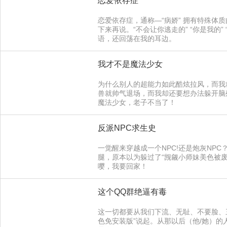
恋爱依存症
恋爱依存症，通称—“病娇” 拥有特殊体
下来再说。“不会让你逃走的” “你是我的”
语，还回荡在我的耳边。
我才不是魔法少女
为什么别人的超能力如此酷炫拉风，而我
兽就帅气退场，而我却还要想办法躲开脑
魔法少女，老子不当了！
反派NPC求生史
一觉醒来穿越成一个NPC!还是炮灰NP
腿，原本以为躲过了“觊觎小师妹美色被废
嘤，我要回家！
这个QQ群绝逼有毒
这一切都要从我们下流、无耻、不要脸、三
色免安装版”说起。从那以后（他/她）的