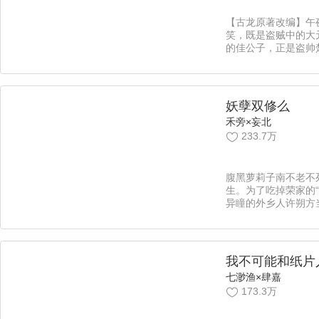
【古龙原著改编】午
笑，既是盗贼中的大
的佳公子，正是盗帅
只想安安静静地当个
惊现的五具浮尸拉入
清风明月本无价，忆
看楚留香如何谱写一
妖孽双修么
奇！
禾旁×妄北
233.7万
腹黑萝莉子南不老不死
生。为了吃掉荣家的“
异瞳的外乡人许朔方
不料吃鬼一事败露，
家附近埋伏的、洞庭
意……三人因“鬼”结
历着一个个看似没有
我不可能和纸片
除“鬼”、吃“鬼”事
七渺渔×肆嘉
的选择、阴谋阳谋中
173.3万
编：小藏】