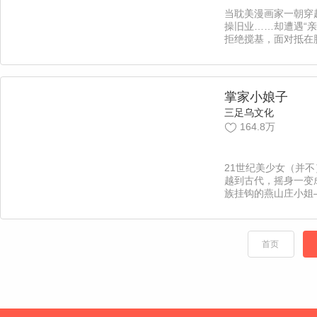
当耽美漫画家一朝穿
操旧业……却遭遇“亲
拒绝搅基，面对抵在
是屈服还是反抗？而
不受自己的控制，幕
人到底是谁?!【责编
掌家小娘子
三足乌文化
164.8万
21世纪美少女（并
越到古代，摇身一变
族挂钩的燕山庄小姐
已经认命的她想着每
好，却没想到燕山庄
只有她和山庄的二公
出生天。自此咸鱼的
首页
不得不含泪肩负起赚