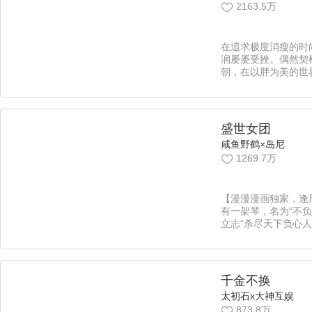
2163.5万
在追求极度消瘦的时
润屡屡受挫。偶然契
朝，在以胖为美的世
偶遇？二次元腐女来
奇葩？爆笑又惊现的
始～【漫漫独家，每
凡】不受宠皇子x傻
盛世女团
咸鱼野鹤×岛尼
1269.7万
【漫漫漫画独家，逢
有一架琴，名为“不负
立志“杀尽天下负心人
为不靠谱的主人，跟
风摇滚乐队，且看少
绎一场完美复仇！【
千金不换
太初石x大神互娱
873.8万