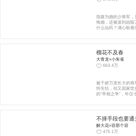
指腹为婚的少将军，
悔婚，还被派到凶险
什么仙药？满心盼着
眼了，嫁衣都做好了
钗环扔罗裙，摇身一
要把她的少将军全须
成亲。乞得闲身谢名
榴花不及春
衣。在下金不换，见
大青龙×小朱雀
将军x皮皮大小姐【
663.4万
被千娇万宠长大的将
恃失怙，却又因家世
的“帝相之争”，年仅
皇帝后宫，成为名不副
在云谲波诡的后宫中
一己之力，搅动风云
吖西】
不择手段也要通
解大花×容那个容
475.1万