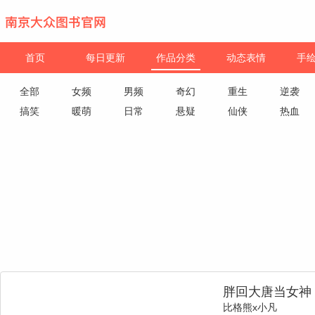
首页
每日更新
作品分类
动态表情
手
全部
女频
男频
奇幻
重生
逆袭
搞笑
暖萌
日常
悬疑
仙侠
热血
胖回大唐当女神
比格熊x小凡