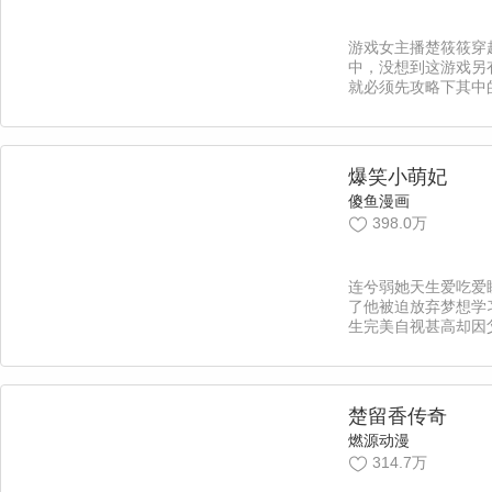
游戏女主播楚筱筱穿
中，没想到这游戏另
就必须先攻略下其中
弱小可怜又无助的楚
然是——太监？所以
回家啊！！【责编：
爆笑小萌妃
傻鱼漫画
398.0万
连兮弱她天生爱吃爱
了他被迫放弃梦想学
生完美自视甚高却因
她为妻。这是一个腹
妞的故事，也是黑胖
【责编：蓝蓝】傲娇
楚留香传奇
燃源动漫
314.7万