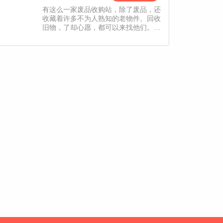
有这么一家废品收购站，除了废品，还
收藏着许多不为人熟知的老物件。回收
旧物，了却心愿，都可以来找他们。
——什么！废品收购站？！ 我苏白堂
堂重点大学毕业生怎么可能去那里工
作！ ——月入百万包吃包住老板很
帅。 ——好的老板，真香老板。【责
编：小凡、Echo】