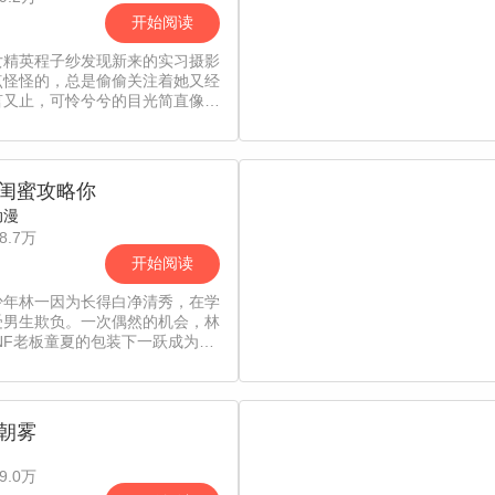
开始阅读
女精英程子纱发现新来的实习摄影
点怪怪的，总是偷偷关注着她又经
言又止，可怜兮兮的目光简直像是
纱“玩弄抛弃”了一样！这只奇怪
奶狗”到底想干什么？【责编：吖
闺蜜攻略你
动漫
8.7万
开始阅读
少年林一因为长得白净清秀，在学
受男生欺负。一次偶然的机会，林
NF老板童夏的包装下一跃成为平
特界的新秀，为了接近女神罗夕，
牙答应了以女装身份加入平面模特
为罗夕的“女助理”。虽然穿女装
的感觉很不错，与女神绑定百合
朝雾
也很不错，可是……要不要告诉女
己其实是个男的呢？在线等非常
9.0万