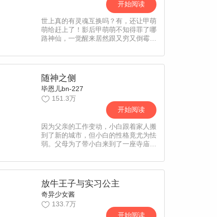
开始阅读
世上真的有灵魂互换吗？有，还让甲萌
萌给赶上了！影后甲萌萌不知得罪了哪
路神仙，一觉醒来居然跟又穷又倒霉的
十八线小演员马丽苏互换了灵魂。而马
丽苏尝到了当影后的甜头，不仅不愿意
换回身份，还对甲萌萌百般打压。跌落
谷底成为笑柄的甲萌萌，该如何逆流而
随神之侧
上，重回巅峰？【责编：Echo】
毕恩儿bn-227
151.3万
开始阅读
因为父亲的工作变动，小白跟着家人搬
到了新的城市，但小白的性格竟尤为怯
弱。父母为了带小白来到了一座寺庙，
小白偶然发现一座落灰结网的招财猫
像，许下愿望后却被一位自称猫神的黑
发少女缠上......【漫漫独家，每周一更
新。责编：阑风】
放牛王子与实习公主
奇异少女酱
133.7万
开始阅读