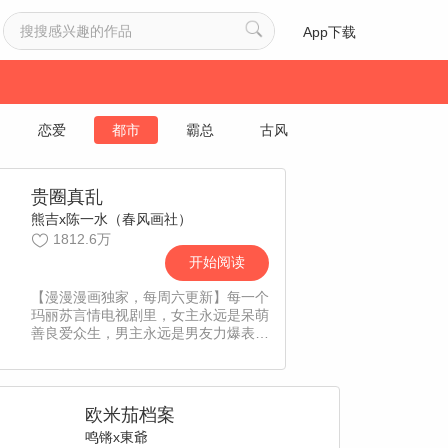
App下载
恋爱
都市
霸总
古风
贵圈真乱
熊吉x陈一水（春风画社）
1812.6万
开始阅读
【漫漫漫画独家，每周六更新】每一个
玛丽苏言情电视剧里，女主永远是呆萌
善良爱众生，男主永远是男友力爆表的
霸道总裁，而女二，则永远是心机婊子
白富美。然而，脱下戏服，剧中人人唾
骂的“心机白富美”其实开朗豁达真性
情，高冷气场的“霸道总裁”竟是个隐藏
欧米茄档案
游戏宅？！戏里戏外，双面人生，“大
鸣锵x東爺
反派”与“男一号”变成欢喜冤家，想想