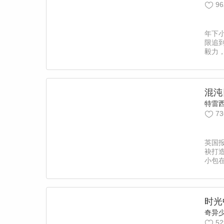
96
年下
限追
毅力
能力
周日
混沌
特雷
73
英国
袂打造
小包
验世
访对
责编：
时光
奇异
52