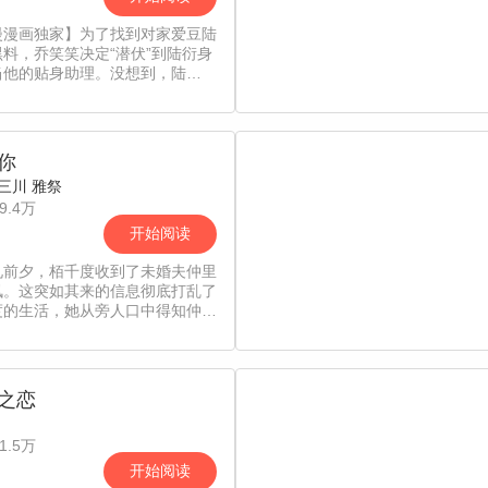
漫漫画独家】为了找到对家爱豆陆
料，乔笑笑决定“潜伏”到陆衍身
当他的贴身助理。没想到，陆
洗越白”，而乔笑笑本命男神季阳
完美人设却摇摇欲坠！这时，陆衍
墙头的另外一边，温柔地朝她招了
……难道乔笑笑真的要对不起她的
你
坚决“爬墙”而去？【责编：吖西/
小鱼×三川 雅祭
】
9.4万
开始阅读
礼前夕，栢千度收到了未婚夫仲里
讯。这突如其来的信息彻底打乱了
度的生活，她从旁人口中得知仲里
工作原因，早就身患严重的抑郁
难道仲里在旅途中意外去世根本不
外，而是一场策划已久的自杀？！
出爱人的真正“死因”，栢千度决
之恋
随仲里的计划，重新将这段路途走
没想到她却发现的“真相”竟然
1.5万
…【责编：吖西】
开始阅读