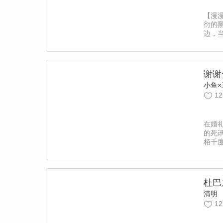
【漫
衍的黑
边，
衍“越
羽的
还在
招手
谢谢
男神，
阿丁
12
在婚
的死
栢千
因为
症！
是意
为了找
杜巴
定跟
清明
一遍。
12
是…