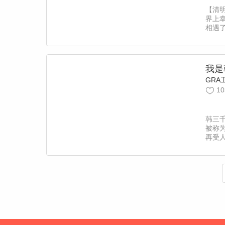
【清
界上
相遇
原始
过博
相依
这个
我是
到了
GRA
程，
10
小太阳
事！
凡】
韩三
被称
再受
为超