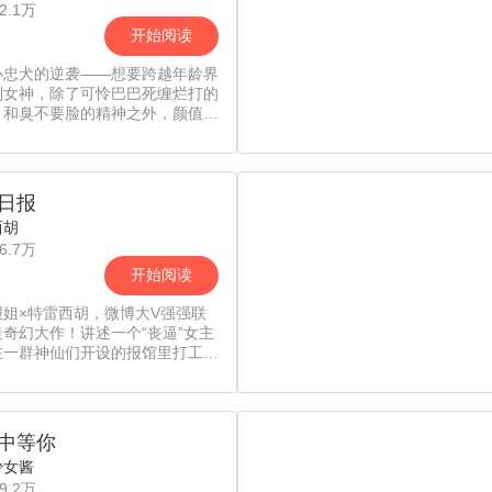
2.1万
开始阅读
小忠犬的逆袭——想要跨越年龄界
到女神，除了可怜巴巴死缠烂打的
，和臭不要脸的精神之外，颜值和
也是缺一不可的~【漫漫独家，每
更新，责编：球球】
日报
西胡
6.7万
开始阅读
报姐×特雷西胡，微博大V强强联
奇幻大作！讲述一个“丧逼”女主
在一群神仙们开设的报馆里打工体
间百态的日常。你将会是下一个受
象吗？[漫漫独家，逢周日更新，
CC]
中等你
少女酱
9.2万