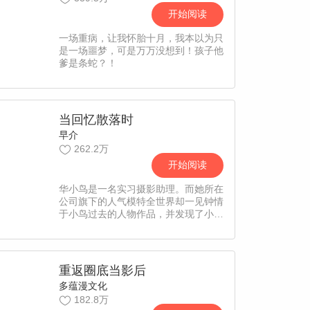
开始阅读
一场重病，让我怀胎十月，我本以为只
是一场噩梦，可是万万没想到！孩子他
爹是条蛇？！
当回忆散落时
早介
262.2万
开始阅读
华小鸟是一名实习摄影助理。而她所在
公司旗下的人气模特全世界却一见钟情
于小鸟过去的人物作品，并发现了小鸟
曾经是小有名气的摄影界新星。原本狂
妄酷拽的世界开始死皮赖脸地强行进入
小鸟的生活，只为让小鸟给他拍出最好
的写真，但他却不经意间地翻出小鸟不
重返圈底当影后
为人知的过往……【责编：CC】
多蕴漫文化
182.8万