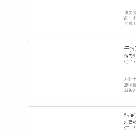
快要
能一
全属
发现
正在
个人
诚。
干掉
余额
兔先
议—
漫独
17
从降
族倾
就被
尽杀
伦夺
辗转
世，
独家
死！
灿夜×
重要
13
新，