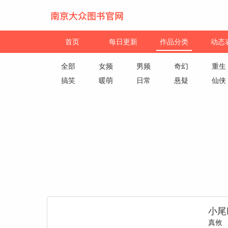
首页
每日更新
作品分类
动态
全部
女频
男频
奇幻
重生
搞笑
暖萌
日常
悬疑
仙侠
小尾
真攸