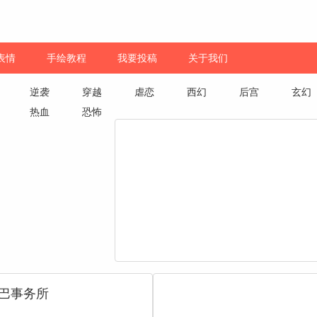
表情
手绘教程
我要投稿
关于我们
逆袭
穿越
虐恋
西幻
后宫
玄幻
热血
恐怖
巴事务所