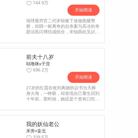
744.9万
是不是有点小期待呢？假高冷男主x真
性情“恶毒女配专业户”女主
开始阅读
地球最穷官二代宋钡被下放做跑腿警
察，却因一桩离奇的自杀案与高冷的奇
葩法医闪博结成组合，宋钡因此见识到
了闪博异于常人的尸检方式。随着两人
不断破解一件件匪夷所思的疑难案件，
宋钡逐渐发现了闪博对于案件真相非一
般的执着，以及他想要深深掩埋的过
前夫十八岁
去……【责编：小凡】异能法医x官二
咕噜咪x子涅
代小警察
696.2万
开始阅读
27岁的红霞在收到离婚协议书当天葬
身火海，一睁眼，却发现自己重生回到
十年前。那时候，她还是个患有口吃、
被歧视欺负的女孩，而她的同桌，未来
的丈夫池旭，还视她形同陌路。面对天
赐良机，红霞勾唇一笑：“我要勾引
他！”傲娇校草x翻身小妖精，这一世，
我的妖仙老公
换我来抛弃你！【责编：慕容戳】
禾旁×妄北
339.5万