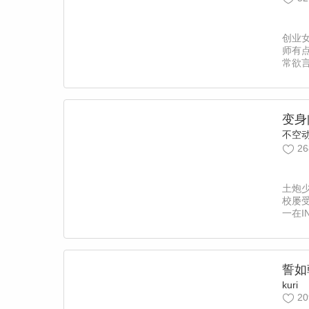
创业
师有
常欲
被程子
的“小
西】
变身
不空
26
土炮
校屡
一在I
面模
他咬
界，成
出名
誓如
cp
kuri
神自
20
急！