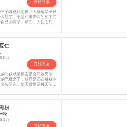
开始阅读
奔三的暮然认定自己大概这辈子只
个人过了，于是相当爽快的买下完
于自己的房子。然而，入住之后她
自己不小心把钱都花在装修上了。
为此烦恼的暮然被同事叶心建议找
合租，并且推介了自己的弟弟夏
这可怎么行？！可是面对银行卡的
夏仁
……暮然还是认真地考虑起这个建
生
—试着与一个陌生男生合租？【漫
家作品。责编：吖西】
6.0万
开始阅读
生的时候就被预言是会导致天使一
覆的恶魔之子，结局是还在襁褓中
迫丧失双亲，堕天后誓要将天使赶
绝，不成想大意之下被大天使米达
去天使之心，无奈成为孩童模样，
到了人类世界却见到了米达伦的转
既然已经见到了，我仍旧要将你杀
黑粉
不过在此之前，吃一顿饱饭好像更
米粒
一些……【漫漫独家，每周五更
6.1万
责编：球球】
开始阅读