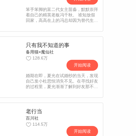
笨手笨脚的富二代女主苗淼，默默崇拜
着自己的精英老板冯千秋。 谁知放假
回家，高高在上的冯总却因为替代生病
的母亲却成了她的打扫保姆。然而假期
结束，他却又变回高冷的精英总裁。
本以为一切归于原点，谁知苗淼发现各
种“巧合”总是落在两人身上，于是一个
只有我不知道的事
对冰山冯总的追求计划，在苗淼心中成
备用猫×魔仙社
型……【漫漫独家，每周二更新】
128.6万
开始阅读
婚期在即，夏光在试婚纱的当天，发现
自己发小杜思恒消失不见。在寻找好友
的过程里，夏光渐渐了解到好友那不为
自己所知的另一面，也渐渐发现了原来
好友一直都藏着一个所有人都明了唯独
自己却不知道的“秘密”……【责编：
CC】
老行当
百川社
114.5万
开始阅读