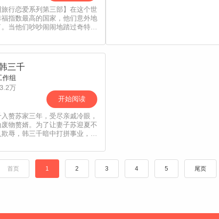
明旅行恋爱系列第三部】在这个世
幸福指数最高的国家，他们意外地
了。当他们吵吵闹闹地踏过奇特旺
森林的沃野，当他们双手紧握地穿
卡拉无尽黑暗的甬道，当他们彼此
地看过巴德岗杜巴广场的日升，在
贫乏的国度里，不知不觉中，找寻
韩三千
只属于彼此的幸福。尼泊尔奇幻旅
工作组
人生赢家小别扭李天才与忠犬男神
3.2万
谢乾的婚前 历 险 记 爱情故
【独家，每周一更新，责编：小
开始阅读
千入赘苏家三年，受尽亲戚冷眼，
为废物赘婿。为了让妻子苏迎夏不
人欺辱，韩三千暗中打拼事业，成
级女婿开始逆袭。【责编：蓝蓝】
首页
1
2
3
4
5
尾页