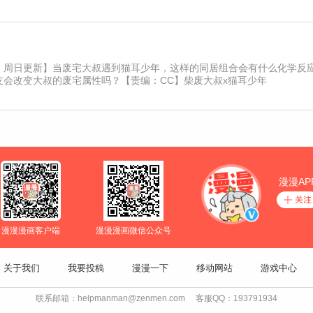
、周日更新】当废宅大叔遇到猫耳少年，这样的同居组合会有什么化学反
友会改变大叔的废宅属性吗？【责编：CC】柴废大叔x猫耳少年
漫漫AP
漫漫漫画客户端
漫漫漫画微信公众号
关于我们
我要投稿
漫漫一下
移动网站
游戏中心
联系邮箱：helpmanman@zenmen.com 客服QQ：193791934