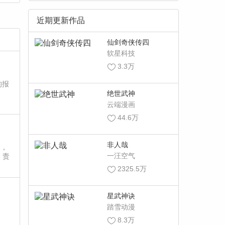
近期更新作品
仙剑奇侠传四
软星科技
3.3万
的报
绝世武神
云端漫画
44.6万
非人哉
疗，
一汪空气
，责
2325.5万
星武神诀
踏雪动漫
。
8.3万