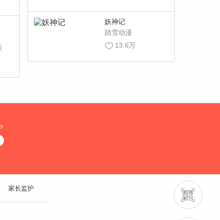
妖神记
踏雪动漫
13.6万
应
P
家长监护