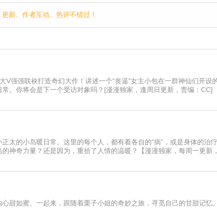
p，更新、作者互动、热评不错过！
大V强强联袂打造奇幻大作！讲述一个“丧逼”女主小包在一群神仙们开设
常。你将会是下一个受访对象吗？[漫漫独家，逢周日更新，责编：CC]
小正太的小岛暖日常。这里的每个人，都有着各自的“病”，或是身体的治
岛的神奇力量？还是因为，重拾了人情的温暖？【漫漫独家，每周一更新
内心甜如蜜。一起来，跟随着栗子小姐的奇妙之旅，寻觅自己的甘甜记忆