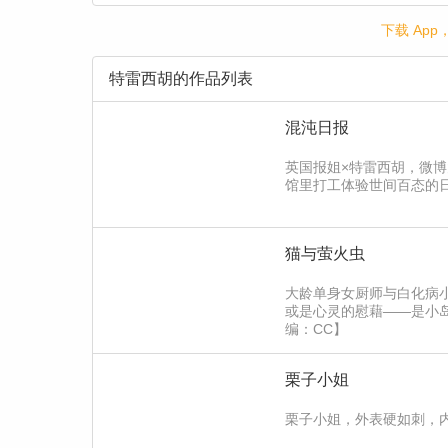
下载 Ap
特雷西胡的作品列表
混沌日报
英国报姐×特雷西胡，微博
馆里打工体验世间百态的日
猫与萤火虫
大龄单身女厨师与白化病
或是心灵的慰藉——是小
编：CC】
栗子小姐
栗子小姐，外表硬如刺，