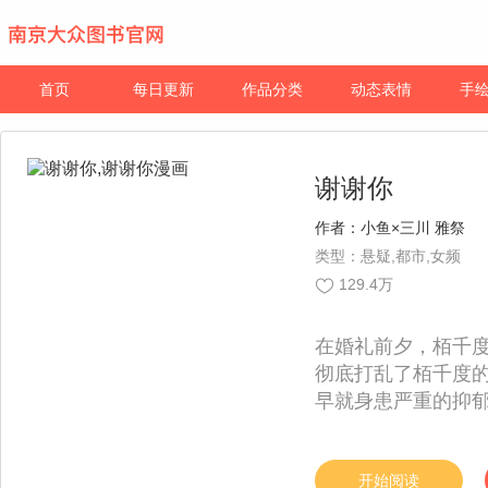
首页
每日更新
作品分类
动态表情
手
谢谢你
作者：
小鱼×三川 雅祭
类型：悬疑,都市,女频
129.4万
在婚礼前夕，栢千
彻底打乱了栢千度
早就身患严重的抑
外，而是一场策划已
千度决定跟随仲里
现的“真相”竟然是
开始阅读