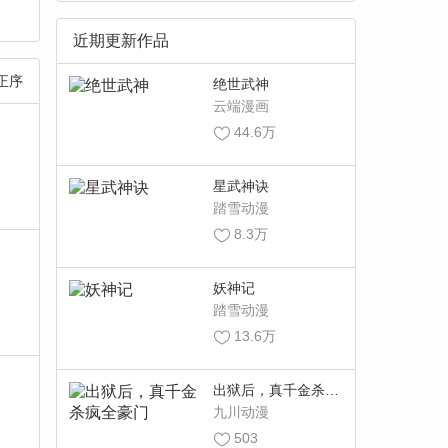
近期更新作品
正序
绝世武神
云端漫画
44.6万
星武神诀
踏雪动漫
8.3万
妖神记
踏雪动漫
13.6万
出狱后，真千金杀疯
全豪门
九川动漫
503