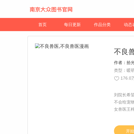
首页
每日更新
作品分类
动态
不良
作者：
拾
类型：暖萌
176.0
刘院长希
不会给宠
女兽医王
兽医助理
人爆出惊
来，各自
开