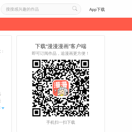
App下载
下载“漫漫漫画”客户端
友：
即可订阅作品，追漫画更方便！
也
美
的
开
被
手机扫一扫下载
第