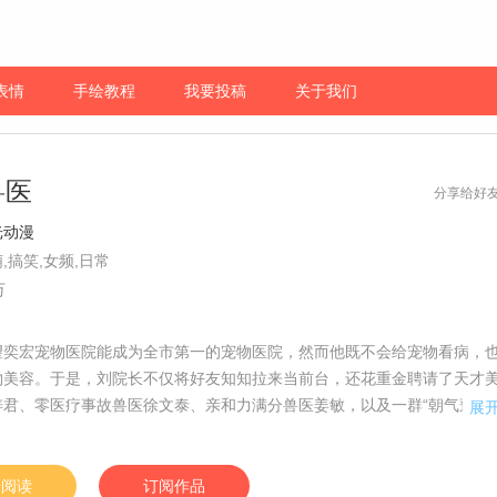
表情
手绘教程
我要投稿
关于我们
兽医
分享给好
光动漫
,搞笑,女频,日常
万
望奕宏宠物医院能成为全市第一的宠物医院，然而他既不会给宠物看病，
物美容。于是，刘院长不仅将好友知知拉来当前台，还花重金聘请了天才
梓君、零医疗事故兽医徐文泰、亲和力满分兽医姜敏，以及一群“朝气蓬勃”
展
，然而，在这些殊荣之下，这群兽医的真实面目却是“不良”！随后，刘院长
天黑历史，为了还原事实真相，拯救医院口碑，不着调的员工们都联合起
发力最后证明了院长的清白，也使医院成功的渡过了危机，如愿成为全市
始阅读
订阅作品