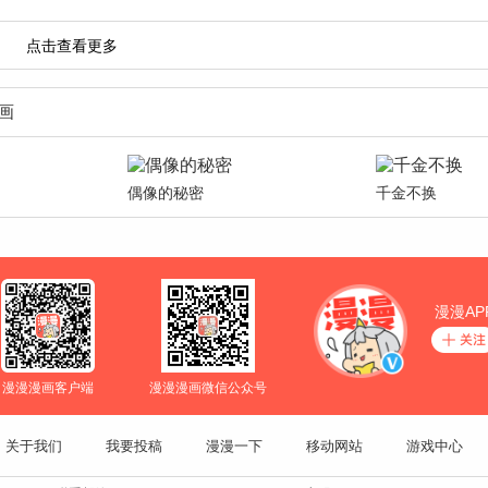
画
偶像的秘密
千金不换
漫漫AP
漫漫漫画客户端
漫漫漫画微信公众号
关于我们
我要投稿
漫漫一下
移动网站
游戏中心