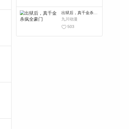
出狱后，真千金杀疯
全豪门
九川动漫
503