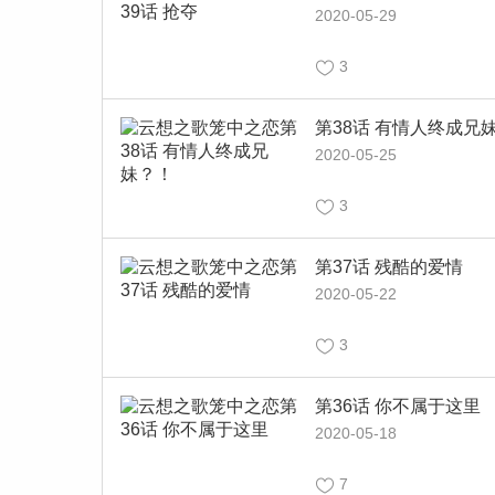
2020-05-29
3
第38话 有情人终成兄
2020-05-25
3
第37话 残酷的爱情
2020-05-22
3
第36话 你不属于这里
2020-05-18
7