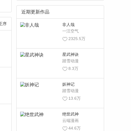
近期更新作品
正序
非人哉
一汪空气
2325.5万
星武神诀
踏雪动漫
8.3万
妖神记
踏雪动漫
13.6万
绝世武神
云端漫画
44.6万