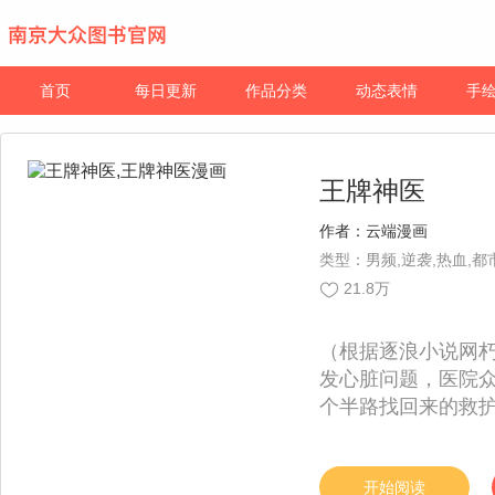
首页
每日更新
作品分类
动态表情
手
王牌神医
作者：
云端漫画
类型：男频,逆袭,热血,都
21.8万
（根据逐浪小说网
发心脏问题，医院
个半路找回来的救
微；看戏的，指责
护医道尊严，他的
时，各路高手齐聚
开始阅读