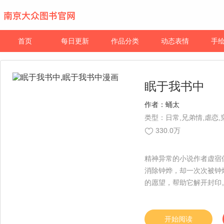
首页
每日更新
作品分类
动态表情
手
眠于我书中
作者：
蛹太
类型：日常,兄弟情,虐恋,
330.0万
精神异常的小说作者虚宿
消除钟烨，却一次次被钟
的愿望，帮助它解开封印
魔做交易，总有一天会把
开始阅读