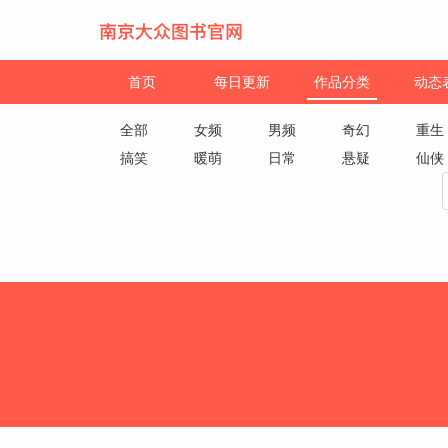
首页
每日更新
作品分类
动态
全部
女频
男频
奇幻
重生
搞笑
暖萌
日常
悬疑
仙侠