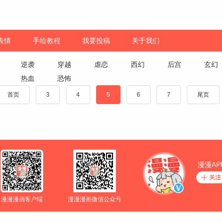
表情
手绘教程
我要投稿
关于我们
逆袭
穿越
虐恋
西幻
后宫
玄幻
热血
恐怖
首页
3
4
5
6
7
尾页
漫漫AP
漫漫漫画客户端
漫漫漫画微信公众号