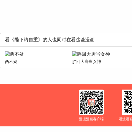
看《陛下请自重》的人也同时在看这些漫画
两不疑
胖回大唐当女神
漫漫漫画客户端
漫漫漫