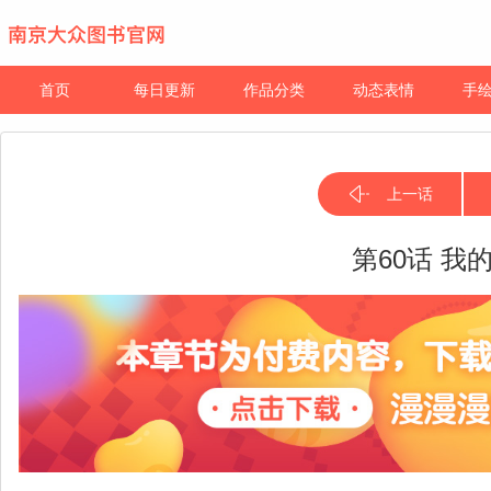
首页
每日更新
作品分类
动态表情
手
上一话
第60话 我