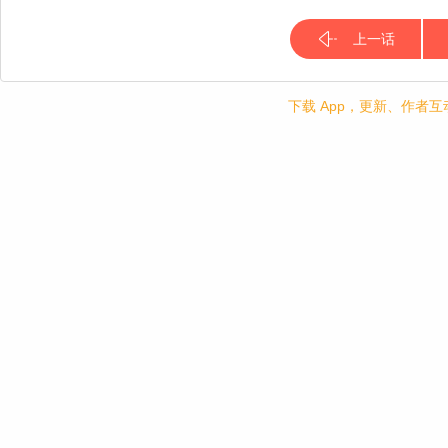
上一话
下载 App，更新、作者