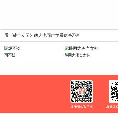
看《盛世女团》的人也同时在看这些漫画
两不疑
胖回大唐当女神
漫漫漫画客户端
漫漫漫