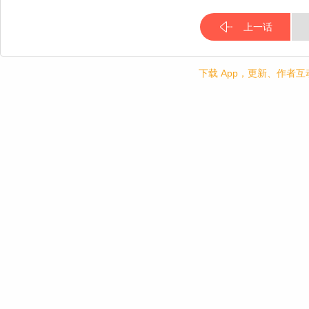
上一话
下载 App，更新、作者