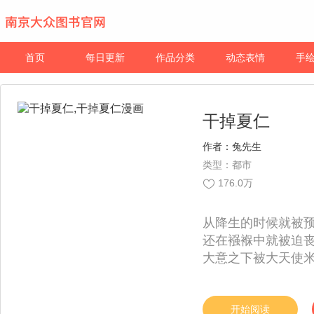
首页
每日更新
作品分类
动态表情
手
干掉夏仁
作者：
兔先生
类型：都市
176.0万
从降生的时候就被
还在襁褓中就被迫
大意之下被大天使
到了人类世界却见
将你杀死！不过在
独家，每周五更新
开始阅读