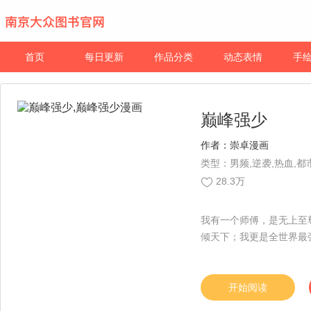
首页
每日更新
作品分类
动态表情
手
巅峰强少
作者：
崇卓漫画
类型：男频,逆袭,热血,都
28.3万
我有一个师傅，是无上至
倾天下；我更是全世界最
开始阅读