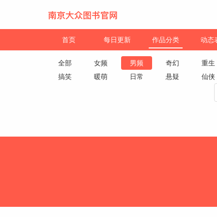
首页
每日更新
作品分类
动态
全部
女频
男频
奇幻
重生
搞笑
暖萌
日常
悬疑
仙侠