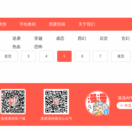
表情
手绘教程
我要投稿
关于我们
逆袭
穿越
虐恋
西幻
后宫
玄幻
热血
恐怖
首页
3
4
5
6
7
尾页
漫漫AP
漫漫漫画客户端
漫漫漫画微信公众号