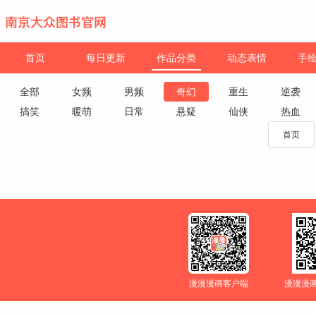
首页
每日更新
作品分类
动态表情
手
全部
女频
男频
奇幻
重生
逆袭
搞笑
暖萌
日常
悬疑
仙侠
热血
首页
漫漫漫画客户端
漫漫漫