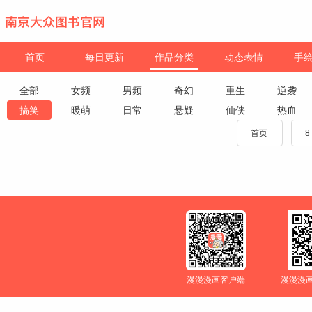
首页
每日更新
作品分类
动态表情
手
全部
女频
男频
奇幻
重生
逆袭
搞笑
暖萌
日常
悬疑
仙侠
热血
首页
8
漫漫漫画客户端
漫漫漫