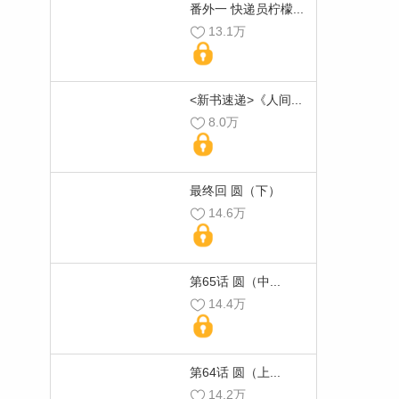
番外一 快递员柠檬...
13.1万
<新书速递>《人间...
8.0万
最终回 圆（下）
14.6万
第65话 圆（中...
14.4万
第64话 圆（上...
14.2万