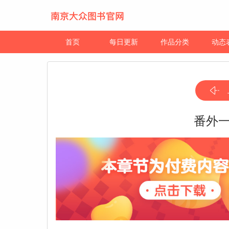
首页
每日更新
作品分类
动态
番外一