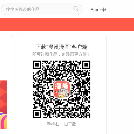
App下载
下载“漫漫漫画”客户端
即可订阅作品，追漫画更方便！
手机扫一扫下载