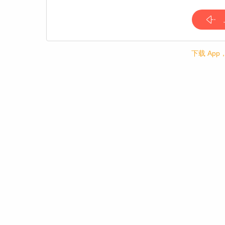
下载 Ap