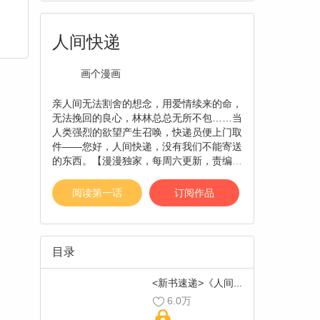
人间快递
画个漫画
亲人间无法割舍的想念，用爱情续来的命，
无法挽回的良心，林林总总无所不包……当
人类强烈的欲望产生召唤，快递员便上门取
件——您好，人间快递，没有我们不能寄送
的东西。【漫漫独家，每周六更新，责编：
CC】
阅读第一话
订阅作品
目录
<新书速递>《人间...
6.0万