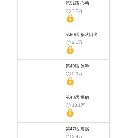
第51话 心动
2.0万
第50话 祸从口出
2.1万
第49话 旅游
2.3万
第48话 探病
10.1万
第47话 赏赐
2.4万