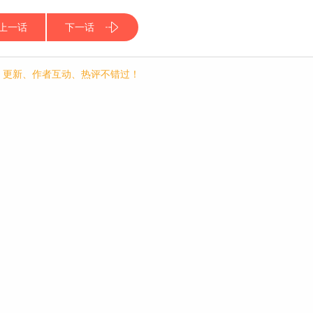
上一话
下一话
p，更新、作者互动、热评不错过！