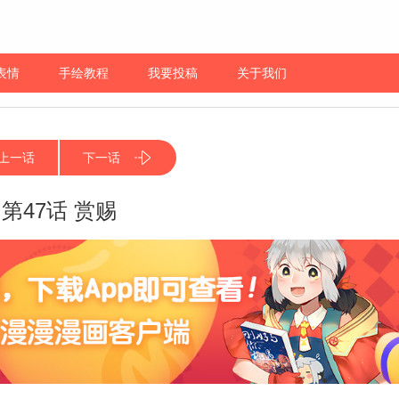
表情
手绘教程
我要投稿
关于我们
上一话
下一话
第47话 赏赐