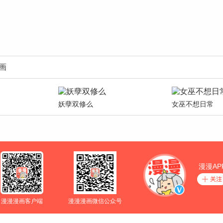
画
妖孽双修么
女巫不想日常
漫漫AP
漫漫漫画客户端
漫漫漫画微信公众号