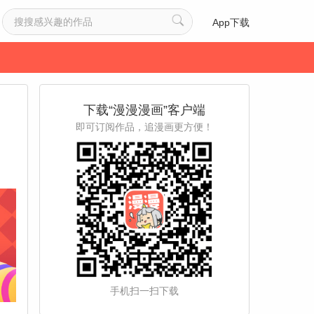
App下载
下载“漫漫漫画”客户端
即可订阅作品，追漫画更方便！
手机扫一扫下载