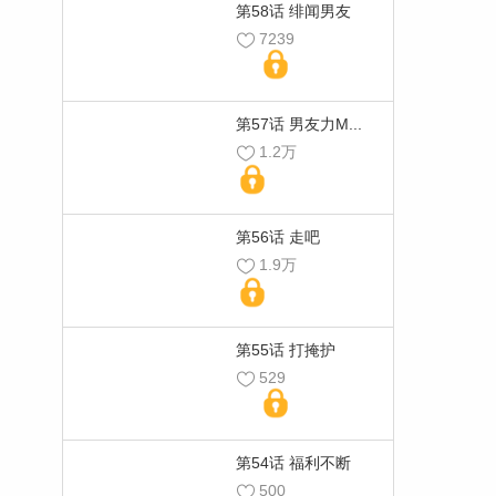
第58话 绯闻男友
7239
第57话 男友力M...
1.2万
第56话 走吧
1.9万
第55话 打掩护
529
第54话 福利不断
500