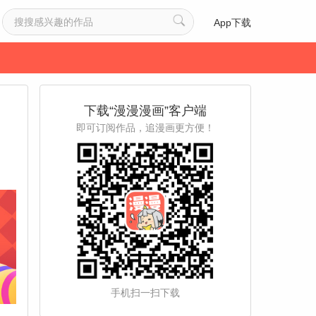
App下载
下载“漫漫漫画”客户端
即可订阅作品，追漫画更方便！
手机扫一扫下载