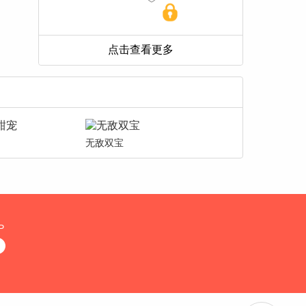
无敌双宝
P