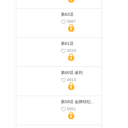
第62话
3087
第61话
3019
第60话 谈判
4913
第59话 金牌经纪...
5851