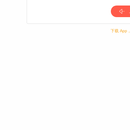
下载 Ap