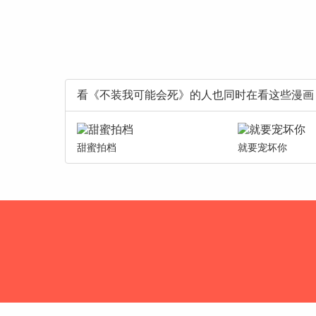
看《不装我可能会死》的人也同时在看这些漫画
甜蜜拍档
就要宠坏你