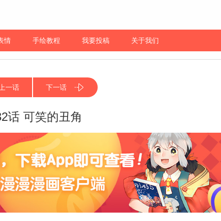
表情
手绘教程
我要投稿
关于我们
上一话
下一话
32话 可笑的丑角