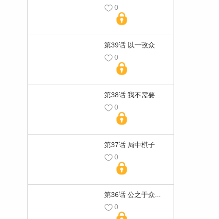
0
第39话 以一敌众
0
第38话 我不需要...
0
第37话 局中棋子
0
第36话 公之于众...
0