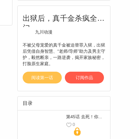
出狱后，真千金杀疯全豪
门
九川动漫
不被父母宠爱的真千金被迫替罪入狱，出狱
后凭借自身智慧、“老师/导师”助力及男主守
护，毅然断亲，一路逆袭，揭开家族秘密，
打脸原生家庭。
阅读第一话
订阅作品
目录
第45话 去死！你...
0