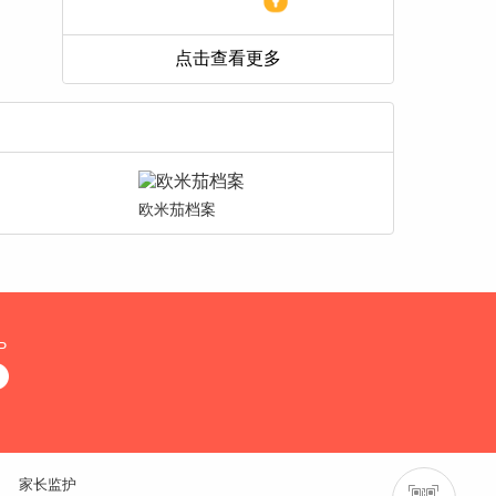
欧米茄档案
P
家长监护