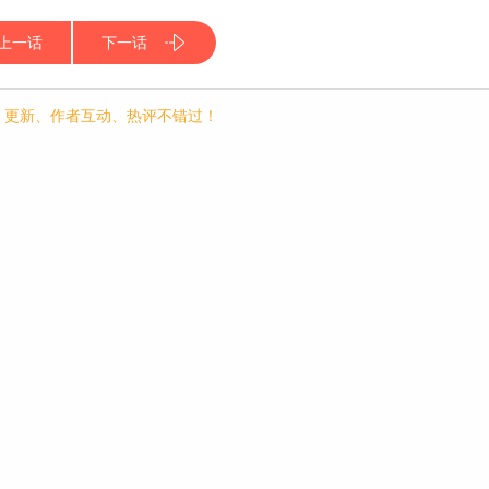
上一话
下一话
p，更新、作者互动、热评不错过！