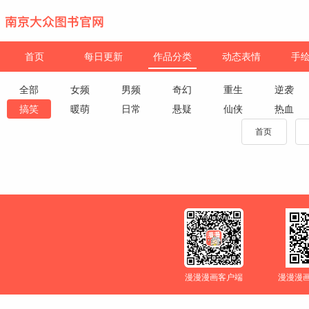
首页
每日更新
作品分类
动态表情
手
全部
女频
男频
奇幻
重生
逆袭
搞笑
暖萌
日常
悬疑
仙侠
热血
首页
漫漫漫画客户端
漫漫漫