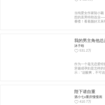
当纯爱女作家陆小颖
想的直男特助连业—
番喽！看着颜好又呆
劳任怨地为自己服务
（？）技能点，陆小
她以为他会一直留在
却突然降临……他，
我的男主角他总
身边吗？ 来来来~
沐子晗
bl女作家与怂萌特助
531.2万
哦！由本作品改编的
爱》12月31日在快
4、6晚7点更新【漫
新，责编：吖西】
作为一个毫无恋爱经
穿越成孕妇是怎样的
示：“这酸爽，不可说
着放个大长假的资深
成高三生是怎样的体
示：“掀桌子，不学了
陛下请自重
酒小七x重庆慢慢画
410.7万