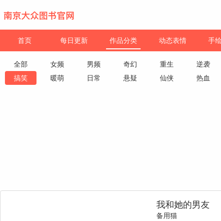
首页
每日更新
作品分类
动态表情
手
全部
女频
男频
奇幻
重生
逆袭
搞笑
暖萌
日常
悬疑
仙侠
热血
我和她的男友
备用猫