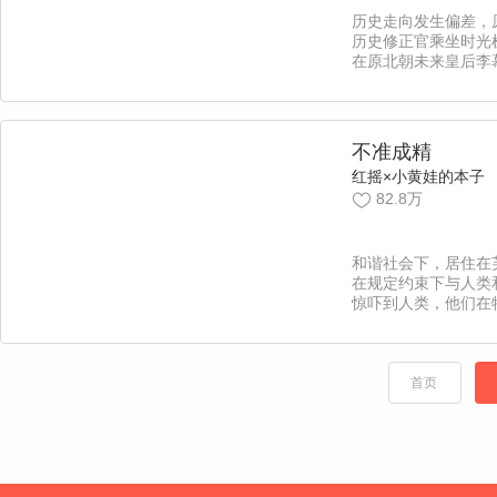
历史走向发生偏差，
历史修正官乘坐时光
在原北朝未来皇后李
新回归后位。但——
成了太监是肿么肥四
又道远，一场啼笑皆
朕的高甜恋爱即将展
不准成精
戳】
红摇×小黄娃的本子
82.8万
和谐社会下，居住在
在规定约束下与人类
惊吓到人类，他们在
长的管理下低调生活
年捉妖师的到来，打
静。【责编：吖西/
首页