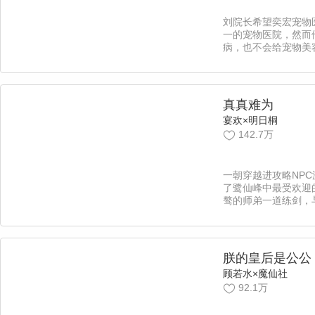
刘院长希望奕宏宠物
一的宠物医院，然而
病，也不会给宠物美
不仅将好友知知拉来
聘请了天才美女兽医
故兽医徐文泰、亲和
以及一群“朝气蓬勃”
真真难为
而，在这些殊荣之下
宴欢×明日桐
面目却是“不良”！随
142.7万
出惊天黑历史，为了
救医院口碑，不着调
来，各自发力最后证
也使医院成功的渡过
一朝穿越进攻略NP
全市第一的宠物医院
了鹭仙峰中最受欢迎
外冷内热兽医x神经
骜的师弟一道练剑，
谈心，为同门的师叔
师妹排忧解难……而
色或温和或强势、或
爱，李真真选择继续
朕的皇后是公公
刷好感。 但万万没
顾若水×魔仙社
过头的后果竟然这么
92.1万
编：慕容戳】