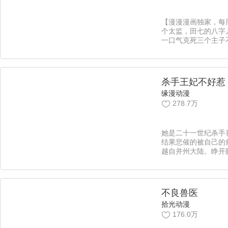
【漫漫漫画独家，每
个太监，田七的八字
一口气克死三个主子
上不怕死地钦点了这
候……【责编：木易
杀手王妃不好惹
缘漫动漫
278.7万
她是二十一世纪杀手
结果悲催的被自己的
越自并州大陆。睁开
池塘里爬出来，将害
个澡。只是这个节骨
傲绝色的美男子，看
样........她永远
不良兽医
话，“待爱妃有了本
拾光动漫
为你们母子夺了这鸣
176.0万
下！”【责编：Echo