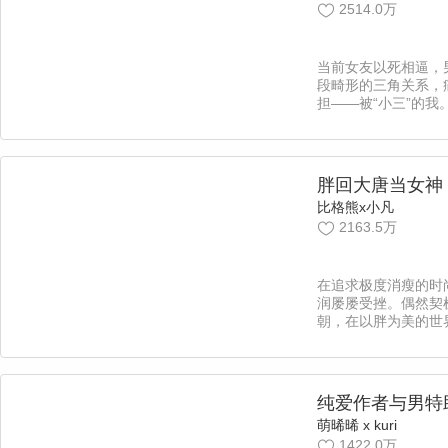
2514.0万
当前女友以死相逼，
段畸形的三角关系，
担——被“小三”的我
道就意味着痛苦？直
痛哭的人出现了……
四、周六更新，责编
胖回大唐当女神
比格熊x小凡
2163.5万
在追求极度消瘦的时
润屡屡受挫。偶然契
朝，在以胖为美的世
偶遇？二次元腐女来
奇葩？爆笑又惊现的
始～【漫漫独家，每
凡】不受宠皇子x傻
纯爱作者与男特
萌晞晞 x kuri
1422.0万